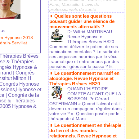
Paris, Marseille. L'avis de
professionnels de santé
Quelles sont les questions
pouvant guider une séance de
mouvements alternatifs ?
1:49
Dr Wilfrid MARTINEAU.
Revue Hypnose et
um Hypnose 2013.
Thérapies Brèves HS20.
drain-Servillat
Comment délivrer le patient de ses
ruminations mentales ? Le sortir de
Thérapies Brèves
ses angoisses nourries par le vécu
se & Thérapies
traumatique et entretenues par des
pensées figées sur le passé ? E...
ngrès Hypnose &
rrand
|
Congrès
Le questionnement narratif en
nstitut Milton H.
alcoologie. Revue Hypnose et
Thérapies Brèves HS20.
Congrès Hypnose
QUAND L’HISTOIRE
ssions,Hypnose et
COMPTE AUTANT QUE LA
ce
|
Congrès de la
BOISSON. Pr Gérard
se & Thérapies
OSTERMANN « Quand l’alcool est-il
 2005 Hypnose &
devenu un compagnon régulier dans
votre vie ? ». Question posée par le
thérapeute à Marc...
Le questionnement en thérapie
du lien et des mondes
relationnels. Revue Hypnose et