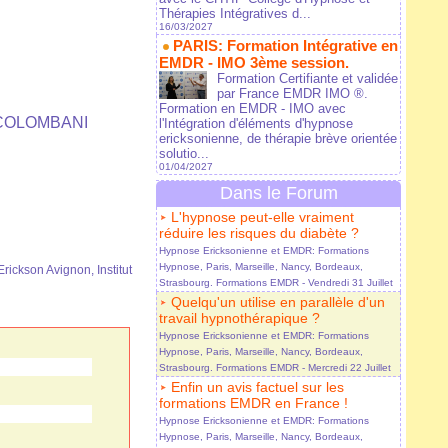
Thérapies Intégratives d...
16/03/2027
PARIS: Formation Intégrative en
EMDR - IMO 3ème session.
Formation Certifiante et validée
par France EMDR IMO ®.
Formation en EMDR - IMO avec
ie COLOMBANI
l'Intégration d'éléments d'hypnose
ericksonienne, de thérapie brève orientée
solutio...
01/04/2027
Dans le Forum
L'hypnose peut-elle vraiment
réduire les risques du diabète ?
Hypnose Ericksonienne et EMDR: Formations
Hypnose, Paris, Marseille, Nancy, Bordeaux,
n Erickson Avignon
,
Institut
Strasbourg. Formations EMDR
- Vendredi 31 Juillet
Quelqu'un utilise en parallèle d'un
travail hypnothérapique ?
Hypnose Ericksonienne et EMDR: Formations
Hypnose, Paris, Marseille, Nancy, Bordeaux,
Strasbourg. Formations EMDR
- Mercredi 22 Juillet
Enfin un avis factuel sur les
formations EMDR en France !
Hypnose Ericksonienne et EMDR: Formations
Hypnose, Paris, Marseille, Nancy, Bordeaux,