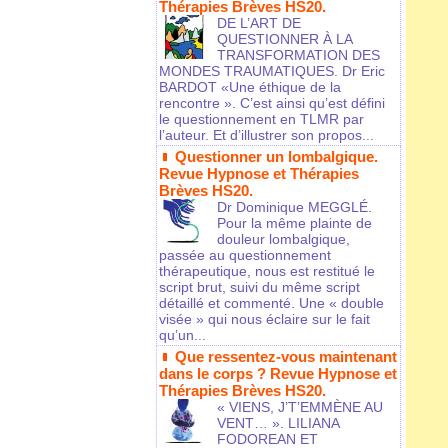
Thérapies Brèves HS20.
DE L’ART DE
QUESTIONNER À LA
TRANSFORMATION DES
MONDES TRAUMATIQUES. Dr Eric
BARDOT «Une éthique de la
rencontre ». C’est ainsi qu’est défini
le questionnement en TLMR par
l’auteur. Et d’illustrer son propos...
Questionner un lombalgique.
Revue Hypnose et Thérapies
Brèves HS20.
Dr Dominique MEGGLÉ.
Pour la même plainte de
douleur lombalgique,
passée au questionnement
thérapeutique, nous est restitué le
script brut, suivi du même script
détaillé et commenté. Une « double
visée » qui nous éclaire sur le fait
qu’un...
Que ressentez-vous maintenant
dans le corps ? Revue Hypnose et
Thérapies Brèves HS20.
« VIENS, J’T’EMMÈNE AU
VENT… ». LILIANA
FODOREAN ET