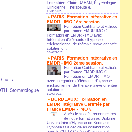
Formatrice: Claire DAHAN, Psychologue
Clinicienne, Thérapeute e...
12/01/2027
PARIS: Formation Intégrative en
EMDR - IMO 1ère session.
Formation Certifiante et validée
par France EMDR IMO ®.
Formation en EMDR - IMO avec
Intégration d'éléments d'hypnose
ericksonienne, de thérapie brève orientée
s
solution e...
03/02/2027
PARIS: Formation Intégrative en
EMDR - IMO 2ème session.
Formation Certifiante et validée
par France EMDR IMO ®.
Formation en EMDR - IMO
 Civils –
avec Intégration d'éléments d'hypnose
ericksonienne, de thérapie brève orientée
solution e...
 ROTH, Stomatologue
10/03/2027
BORDEAUX: Formation en
EMDR Intégrative Certifiée par
France EMDR - IMO ®
Après le succès rencontré lors
de notre formation au Diplôme
Universitaire d'Hypnose de Bordeaux,
Hypnose33 a décidé en collaboration
avec le CHTIP Collège d'Hypnose et