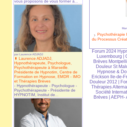
vous proposons de vous former à...
Mar
Psychothérapie I
du Processus Créat
Forum 2024 Hypn
par
Laurence ADJADJ
Luxembourg
|
Laurence ADJADJ,
Brèves Montpelli
Hypnothérapeute, Psychologue,
Douleur St Mal
Psychothérapeute à Marseille.
Hypnose & Dou
Présidente de Hypnotim, Centre de
Erickson Ile-de-F
Formation en Hypnose, EMDR - IMO
et Thérapies Brèves
Douleur 2012
|
For
- Hypnothérapeute - Psychologue -
Thérapies Alterna
Psychothérapeute - Présidente de
Société Interna
HYPNOTIM, Institut de...
Brèves
|
AEPH- A