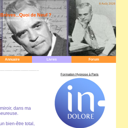
6 Août 2026
Brèves...Quoi de Neuf ?
eille, Bordeaux, Nancy, Strasbourg
Annuaire
Livres
Forum
Formation Hypnose à Paris
 miroir, dans ma
heureuse.
n bien-être total,