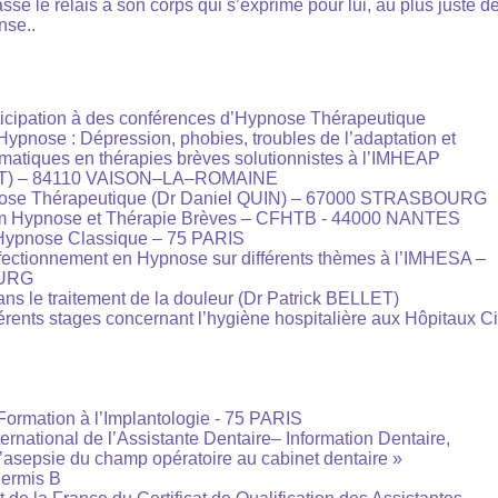
e le relais à son corps qui s’exprime pour lui, au plus juste de 
nse..
ticipation à des conférences d’Hypnose Thérapeutique
ypnose : Dépression, phobies, troubles de l’adaptation et
matiques en thérapies brèves solutionnistes à l’IMHEAP
LET) – 84110 VAISON–LA–ROMAINE
ose Thérapeutique (Dr Daniel QUIN) – 67000 STRASBOURG
m Hypnose et Thérapie Brèves – CFHTB - 44000 NANTES
 Hypnose Classique – 75 PARIS
rfectionnement en Hypnose sur différents thèmes à l’IMHESA –
URG
s le traitement de la douleur (Dr Patrick BELLET)
férents stages concernant l’hygiène hospitalière aux Hôpitaux Ci
 Formation à l’Implantologie - 75 PARIS
ernational de l’Assistante Dentaire– Information Dentaire,
l’asepsie du champ opératoire au cabinet dentaire »
Permis B