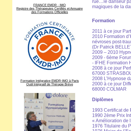
rue…le danseur pass
FRANCE EMDR - IMO
magiques de la da
Registre des Thérapeutes Certifiés et Annuaire
des Formations Officielles
Formation
2011 à ce jour Par
2010 Formation d’H
névroses post-trau
(Dr Patrick BEL
2009 – 2010 Hypn
2009 - 6ème Foru
- IFHE Formation
2008 à ce jour Pe
67000 STRASBO
2008 L’Hypnose dan
Formation Intégrative EMDR-IMO à Paris
2000 à ce jour Dif
Outil Intégratif de Thérapie Brève
68000 COLMAR
Diplômes
1993 Certificat de
1990 2ème Prix Int
« Amélioration de 
1976 Titulaire du 