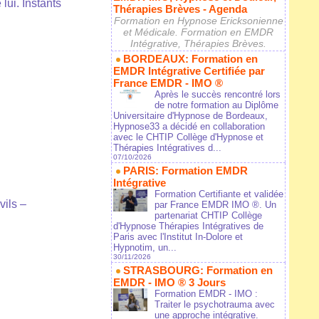
lui. Instants
Thérapies Brèves - Agenda
Formation en Hypnose Ericksonienne
et Médicale. Formation en EMDR
Intégrative, Thérapies Brèves.
BORDEAUX: Formation en
EMDR Intégrative Certifiée par
France EMDR - IMO ®
Après le succès rencontré lors
de notre formation au Diplôme
Universitaire d'Hypnose de Bordeaux,
Hypnose33 a décidé en collaboration
avec le CHTIP Collège d'Hypnose et
Thérapies Intégratives d...
07/10/2026
PARIS: Formation EMDR
Intégrative
Formation Certifiante et validée
vils –
par France EMDR IMO ®. Un
partenariat CHTIP Collège
d'Hypnose Thérapies Intégratives de
Paris avec l'Institut In-Dolore et
Hypnotim, un...
30/11/2026
STRASBOURG: Formation en
EMDR - IMO ® 3 Jours
Formation EMDR - IMO :
Traiter le psychotrauma avec
une approche intégrative.