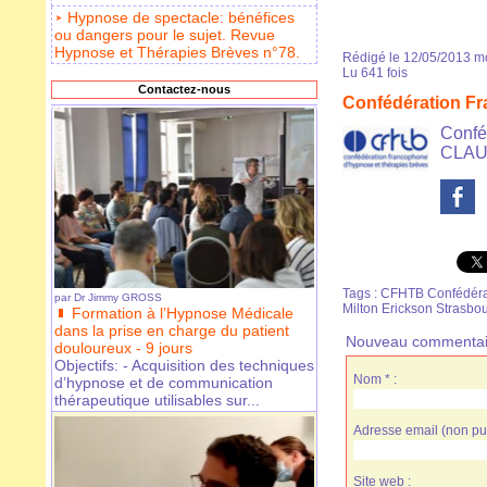
Hypnose de spectacle: bénéfices
ou dangers pour le sujet. Revue
Hypnose et Thérapies Brèves n°78.
Rédigé le 12/05/2013 mo
Lu 641 fois
Contactez-nous
Confédération F
Confé
CLAUD
Tags
:
CFHTB Confédérat
par
Dr Jimmy GROSS
Milton Erickson Strasbo
Formation à l’Hypnose Médicale
dans la prise en charge du patient
Nouveau commentai
douloureux - 9 jours
Objectifs: - Acquisition des techniques
Nom * :
d’hypnose et de communication
thérapeutique utilisables sur...
Adresse email (non pub
Site web :