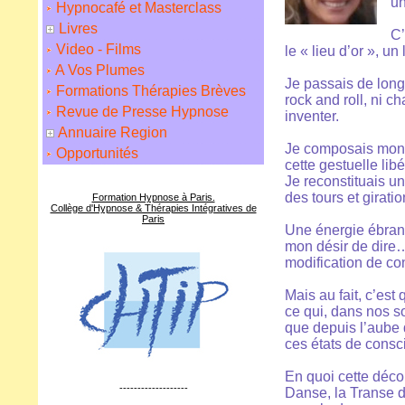
un
Hypnocafé et Masterclass
Livres
C’
Video - Films
le « lieu d’or », un
A Vos Plumes
Je passais de long
Formations Thérapies Brèves
rock and roll, ni ch
Revue de Presse Hypnose
inventer.
Annuaire Region
Je composais mon 
Opportunités
cette gestuelle libé
Je reconstituais u
des tours et girat
Formation Hypnose à Paris.
Collège d'Hypnose & Thérapies Intégratives de
Paris
Une énergie ébran
mon désir de dire…e
modification de co
Mais au fait, c’est
ce qui, dans nos s
que depuis l’aube 
ces états de cons
En quoi cette déco
-------------------
Danse, la Transe d