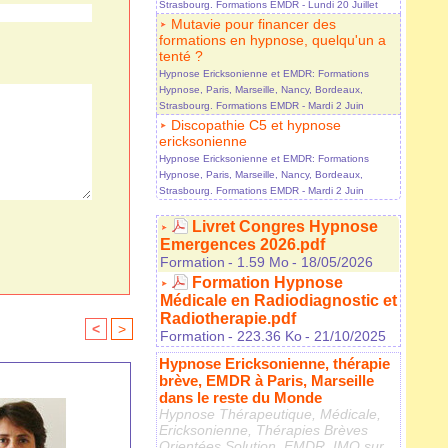
Strasbourg. Formations EMDR
- Lundi 20 Juillet
Mutavie pour financer des
formations en hypnose, quelqu'un a
tenté ?
Hypnose Ericksonienne et EMDR: Formations
Hypnose, Paris, Marseille, Nancy, Bordeaux,
Strasbourg. Formations EMDR
- Mardi 2 Juin
Discopathie C5 et hypnose
ericksonienne
Hypnose Ericksonienne et EMDR: Formations
Hypnose, Paris, Marseille, Nancy, Bordeaux,
Strasbourg. Formations EMDR
- Mardi 2 Juin
Livret Congres Hypnose
Emergences 2026.pdf
Formation
- 1.59 Mo
- 18/05/2026
Formation Hypnose
Médicale en Radiodiagnostic et
Radiotherapie.pdf
<
>
Formation
- 223.36 Ko
- 21/10/2025
Hypnose Ericksonienne, thérapie
brève, EMDR à Paris, Marseille
dans le reste du Monde
Hypnose Thérapeutique, Médicale,
Ericksonienne, Thérapies Brèves
Orientées Solution, EMDR, IMO sur