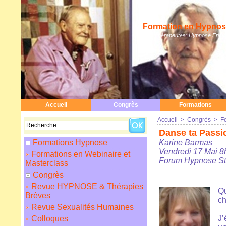
Formation en Hypnose
Hypnothérapeutes: Hypnose Erickso
Accueil
Congrès
Formations
Accueil
>
Congrès
>
F
Danse ta Passi
Formations Hypnose
Karine Barmas
Vendredi 17 Mai 8
Formations en Webinaire et
Forum Hypnose St
Masterclass
Congrès
Revue HYPNOSE & Thérapies
Qu
Brèves
ch
Revue Sexualités Humaines
J’
Colloques