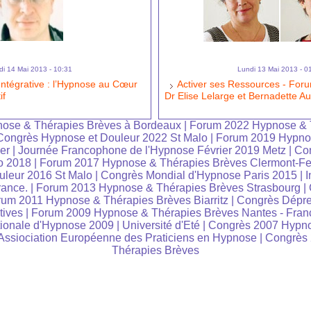
di 14 Mai 2013 - 10:31
Lundi 13 Mai 2013 - 0
ntégrative : l’Hypnose au Cœur
Activer ses Ressources - For
if
Dr Elise Lelarge et Bernadette Au
ose & Thérapies Brèves à Bordeaux
|
Forum 2022 Hypnose & 
Congrès Hypnose et Douleur 2022 St Malo
|
Forum 2019 Hypno
er
|
Journée Francophone de l'Hypnose Février 2019 Metz
|
Co
o 2018
|
Forum 2017 Hypnose & Thérapies Brèves Clermont-Fe
leur 2016 St Malo
|
Congrès Mondial d'Hypnose Paris 2015
|
I
rance.
|
Forum 2013 Hypnose & Thérapies Brèves Strasbourg
|
um 2011 Hypnose & Thérapies Brèves Biarritz
|
Congrès Dépre
tives
|
Forum 2009 Hypnose & Thérapies Brèves Nantes - Fran
tionale d'Hypnose 2009
|
Université d'Eté
|
Congrès 2007 Hypno
ssiociation Européenne des Praticiens en Hypnose
|
Congrès
Thérapies Brèves