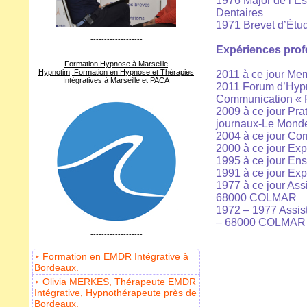
1976 Major de l’Est
Dentaires
1971 Brevet d’Ét
-------------------
Expériences prof
Formation Hypnose à Marseille
Hypnotim, Formation en Hypnose et Thérapies
2011 à ce jour Me
Intégratives à Marseille et PACA
2011 Forum d’Hyp
Communication « Fu
2009 à ce jour Pra
journaux-Le Monde-
2004 à ce jour Co
2000 à ce jour Exp
1995 à ce jour Ens
1991 à ce jour Exp
1977 à ce jour Ass
68000 COLMAR
1972 – 1977 Assist
– 68000 COLMAR
-------------------
Formation en EMDR Intégrative à
Bordeaux.
Olivia MERKES, Thérapeute EMDR
Intégrative, Hypnothérapeute près de
Bordeaux.