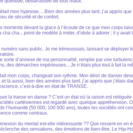
e quiétude, débarrassée de tous maux.
était mon hypnose….Bien des années plus tard, j’ai appris que c
 lieu de sécurité et de confort.
s moments devant la glace à l’écoute de ce que mon corps laissai
a cha cha…point de modèle à imiter, d’idole à adorer ; il y avait t
numéro sans public. Je me trémoussais, laissant se déployer 
ratoire.
ne sorte d’annexe de ma personnalité, remplie par une turbulence
ions, des démarches impérieuses…Je n’étais plus tout à fait la 
lait mon corps, changeait son rythme. Mon désir de danser dev
t là aussi, bien des années plus tard, j’ai appris que j’étais da
nscience, c’est-à-dire en état de TRANSE.
 quoi la transe en danse ? C’est un état où la raison est relégué
ociétés cartésiennes est regardé avec quelque appréhension. O
de l’humanité (50 000, 100 000 ans), toutes les sociétés ont con
cience comme centraux.
nnexion du mental est-elle intéressante ?? Que ressent-on en ét
éclenche des sensations, des émotions de bien-être. Le Hip-Ho