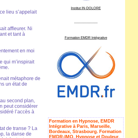
Institut IN-DOLORE
e lieu s’appelait
-------------------
t affleurer. Ni
ant et tant à
Formation EMDR Intégrative
lentement en moi
 qui m’inspirait
même.
enait métaphore de
ns un état de
e au second plan,
n peut considérer
sidéré l’accès à
Formation en Hypnose, EMDR
Intégrative à Paris, Marseille,
at de transe ? La
Bordeaux, Strasbourg. Formation
p, la danse de
EMDR-IMO, Hypnose et Douleur,