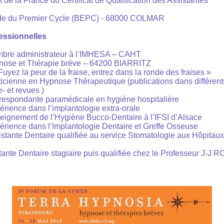
 de la France du Certificat de Qualification des Assistantes
ude du Premier Cycle (BEPC) - 68000 COLMAR
essionnelles
mbre administrateur à l’IMHESA – CAHT
nose et Thérapie brève – 64200 BIARRITZ
yez la peur de la fraise, entrez dans la ronde des fraises »
ticienne en Hypnose Thérapeutique (publications dans différent
 et revues )
rrespondante paramédicale en hygiène hospitalière
érience dans l’implantologie extra-orale
eignement de l’Hygiène Bucco-Dentaire à l’IFSI d’Alsace
érience dans l’Implantologie Dentaire et Greffe Osseuse
istante Dentaire qualifiée au service Stomatologie aux Hôpitaux
ante Dentaire stagiaire puis qualifiée chez le Professeur J-J