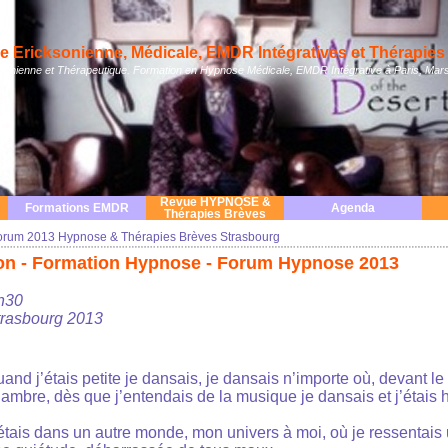
 Ericksonienne, Médicale, EMDR Intégratives et Thérapies 
nienne et Thérapeutique. Formation en Hypnose Médicale, EMDR Intégrative à Paris, Mars
Revue HYPNOSE &
Formations EMDR
Agenda
Thérapies Brèves
orum 2013 Hypnose & Thérapies Brèves Strasbourg
on - Formation Hypnose - Forum Hypnose 2013
h30
rasbourg 2013
and j’étais petite je dansais, je dansais n’importe où, devant le
ambre, dès que j’entendais de la musique je dansais et j’étais 
étais dans un autre monde, mon univers à moi, où je ressentais u