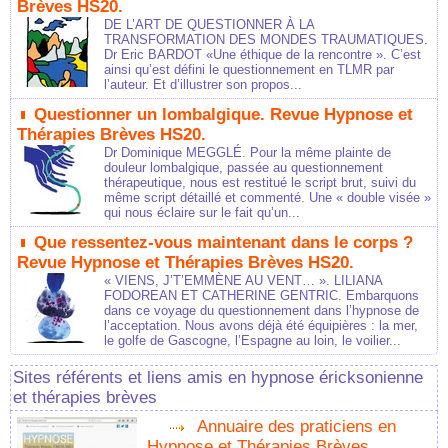
Brèves HS20.
DE L’ART DE QUESTIONNER À LA
TRANSFORMATION DES MONDES TRAUMATIQUES.
Dr Eric BARDOT «Une éthique de la rencontre ». C’est
ainsi qu’est défini le questionnement en TLMR par
l’auteur. Et d’illustrer son propos...
Questionner un lombalgique. Revue Hypnose et
Thérapies Brèves HS20.
Dr Dominique MEGGLÉ. Pour la même plainte de
douleur lombalgique, passée au questionnement
thérapeutique, nous est restitué le script brut, suivi du
même script détaillé et commenté. Une « double visée »
qui nous éclaire sur le fait qu’un...
Que ressentez-vous maintenant dans le corps ?
Revue Hypnose et Thérapies Brèves HS20.
« VIENS, J’T’EMMÈNE AU VENT… ». LILIANA
FODOREAN ET CATHERINE GENTRIC. Embarquons
dans ce voyage du questionnement dans l’hypnose de
l’acceptation. Nous avons déjà été équipières : la mer,
le golfe de Gascogne, l’Espagne au loin, le voilier...
Sites référents et liens amis en hypnose éricksonienne
et thérapies brèves
Annuaire des praticiens en
Hypnose et Thérapies Brèves