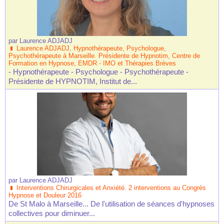
par
Laurence ADJADJ
Laurence ADJADJ, Hypnothérapeute, Psychologue,
Psychothérapeute à Marseille. Présidente de Hypnotim, Centre de
Formation en Hypnose, EMDR - IMO et Thérapies Brèves
- Hypnothérapeute - Psychologue - Psychothérapeute -
Présidente de HYPNOTIM, Institut de...
par
Laurence ADJADJ
Interventions Chirurgicales et Anxiété. 2 interventions au Congrès
Hypnose et Douleur 2016
De St Malo à Marseille... De l'utilisation de séances d'hypnoses
collectives pour diminuer...