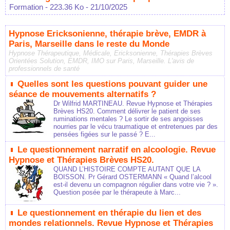
Formation
- 223.36 Ko
- 21/10/2025
Hypnose Ericksonienne, thérapie brève, EMDR à
Paris, Marseille dans le reste du Monde
Hypnose Thérapeutique, Médicale, Ericksonienne, Thérapies Brèves
Orientées Solution, EMDR, IMO sur Paris, Marseille. L'avis de
professionnels de santé
Quelles sont les questions pouvant guider une
séance de mouvements alternatifs ?
Dr Wilfrid MARTINEAU. Revue Hypnose et Thérapies
Brèves HS20. Comment délivrer le patient de ses
ruminations mentales ? Le sortir de ses angoisses
nourries par le vécu traumatique et entretenues par des
pensées figées sur le passé ? E...
Le questionnement narratif en alcoologie. Revue
Hypnose et Thérapies Brèves HS20.
QUAND L’HISTOIRE COMPTE AUTANT QUE LA
BOISSON. Pr Gérard OSTERMANN « Quand l’alcool
est-il devenu un compagnon régulier dans votre vie ? ».
Question posée par le thérapeute à Marc...
Le questionnement en thérapie du lien et des
mondes relationnels. Revue Hypnose et Thérapies