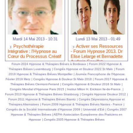
Mardi 14 Mai 2013 - 10:31
Lundi 13 Mai 2013 - 01:49
Psychothérapie
Activer ses Ressources
Intégrative : l’Hypnose au
- Forum Hypnose 2013. Dr
Cœur du Processus Créatif
Elise Lelarge et Bernadette
Audrain-Servillat
Forum 2024 Hypnose & Thérapies Brèves à Bordeaux
|
Forum 2022 Hypnose &
Thérapies Brèves Luxembourg
|
Congrès Hypnose et Douleur 2022 St Malo
|
Forum
2019 Hypnose & Thérapies Brèves Montpellier
|
Journée Francophone de l'Hypnose
Février 2019 Metz
|
Congrès Hypnose & Douleur St Malo 2018
|
Forum 2017 Hypnose &
Thérapies Brèves Clermont-Ferrand
|
Congrès Hypnose & Douleur 2016 St Malo
|
Congrès Mondial d'Hypnose Paris 2015
|
Institut Milton H. Erickson Ile-de-France.
|
Forum 2013 Hypnose & Thérapies Brèves Strasbourg
|
Congrès Hypnose Douleur 2012
|
Forum 2011 Hypnose & Thérapies Brèves Biarritz
|
Congrès Dépressions,Hypnose et
Thérapies Alternatives
|
Forum 2009 Hypnose & Thérapies Brèves Nantes - France
|
Congrès de la Société Internationale d'Hypnose 2009
|
Université d'Eté
|
Congrès 2007
Hypnose & Thérapies Brèves
|
AEPH- Assiociation Européenne des Praticiens en
Hypnose
|
Congrès 2005 Hypnose & Thérapies Brèves