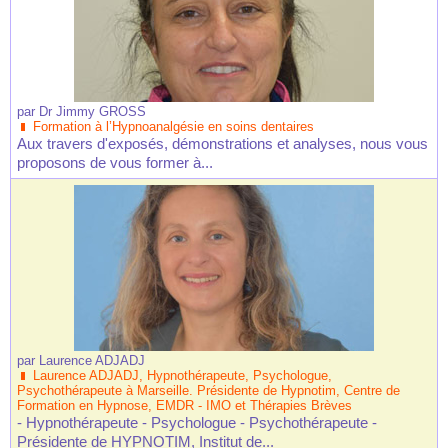
par
Dr Jimmy GROSS
Formation à l’Hypnoanalgésie en soins dentaires
Aux travers d'exposés, démonstrations et analyses, nous vous
proposons de vous former à...
par
Laurence ADJADJ
Laurence ADJADJ, Hypnothérapeute, Psychologue,
Psychothérapeute à Marseille. Présidente de Hypnotim, Centre de
Formation en Hypnose, EMDR - IMO et Thérapies Brèves
- Hypnothérapeute - Psychologue - Psychothérapeute -
Présidente de HYPNOTIM, Institut de...