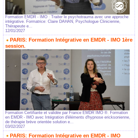
Formation EMDR - IMO : Traiter le psychotrauma avec une approche
intégrative. Formatrice: Claire DAHAN, Psychologue Clinicienne,
Thérapeute e...
12/01/2027
PARIS: Formation Intégrative en EMDR - IMO 1ère
session.
Formation Certifiante et validée par France EMDR IMO ®. Formation
en EMDR - IMO avec Intégration d'éléments d'hypnose ericksonienne,
de thérapie brève orientée solution e...
03/02/2027
PARIS: Formation Intégrative en EMDR - IMO