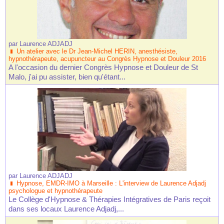
par
Laurence ADJADJ
Un atelier avec le Dr Jean-Michel HERIN, anesthésiste,
hypnothérapeute, acupuncteur au Congrès Hypnose et Douleur 2016
A l'occasion du dernier Congrès Hypnose et Douleur de St
Malo, j'ai pu assister, bien qu'étant...
par
Laurence ADJADJ
Hypnose, EMDR-IMO à Marseille : L'interview de Laurence Adjadj
psychologue et hypnothérapeute
Le Collège d'Hypnose & Thérapies Intégratives de Paris reçoit
dans ses locaux Laurence Adjadj,...