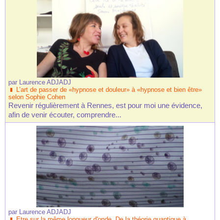
par
Laurence ADJADJ
L’art de passer de «hypnose et douleur» à «hypnose et bien être»
selon Sophie Cohen
Revenir régulièrement à Rennes, est pour moi une évidence,
afin de venir écouter, comprendre...
par
Laurence ADJADJ
Etre sur la même longueur d'onde. De la théorie quantique à