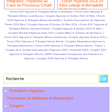
Intégrative : l’Hypnose au
- Forum Hypnose 2013. Dr
Cœur du Processus Créatif
Elise Lelarge et Bernadette
Audrain-Servillat
Forum 2024 Hypnose & Thérapies Brèves à Bordeaux
|
Forum 2022 Hypnose &
Thérapies Brèves Luxembourg
|
Congrès Hypnose et Douleur 2022 St Malo
|
Forum
2019 Hypnose & Thérapies Brèves Montpellier
|
Journée Francophone de l'Hypnose
Février 2019 Metz
|
Congrès Hypnose & Douleur St Malo 2018
|
Forum 2017 Hypnose &
Thérapies Brèves Clermont-Ferrand
|
Congrès Hypnose & Douleur 2016 St Malo
|
Congrès Mondial d'Hypnose Paris 2015
|
Institut Milton H. Erickson Ile-de-France.
|
Forum 2013 Hypnose & Thérapies Brèves Strasbourg
|
Congrès Hypnose Douleur 2012
|
Forum 2011 Hypnose & Thérapies Brèves Biarritz
|
Congrès Dépressions,Hypnose et
Thérapies Alternatives
|
Forum 2009 Hypnose & Thérapies Brèves Nantes - France
|
Congrès de la Société Internationale d'Hypnose 2009
|
Université d'Eté
|
Congrès 2007
Hypnose & Thérapies Brèves
|
AEPH- Assiociation Européenne des Praticiens en
Hypnose
|
Congrès 2005 Hypnose & Thérapies Brèves
Formations Hypnose
Formations en Webinaire et Masterclass
Congrès