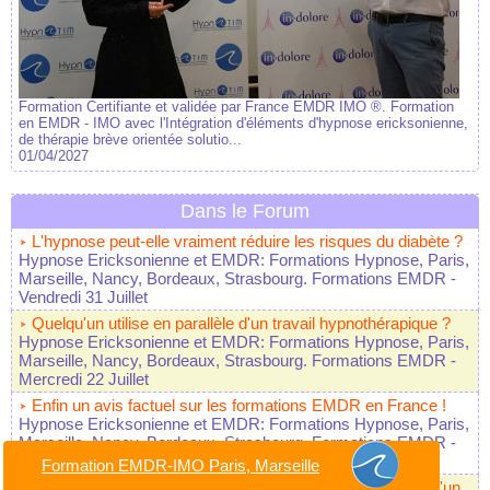
Formation Certifiante et validée par France EMDR IMO ®. Formation
en EMDR - IMO avec l'Intégration d'éléments d'hypnose ericksonienne,
de thérapie brève orientée solutio...
01/04/2027
Dans le Forum
L'hypnose peut-elle vraiment réduire les risques du diabète ?
Hypnose Ericksonienne et EMDR: Formations Hypnose, Paris,
Marseille, Nancy, Bordeaux, Strasbourg. Formations EMDR
-
Vendredi 31 Juillet
Quelqu'un utilise en parallèle d'un travail hypnothérapique ?
Hypnose Ericksonienne et EMDR: Formations Hypnose, Paris,
Marseille, Nancy, Bordeaux, Strasbourg. Formations EMDR
-
Mercredi 22 Juillet
Enfin un avis factuel sur les formations EMDR en France !
Hypnose Ericksonienne et EMDR: Formations Hypnose, Paris,
Marseille, Nancy, Bordeaux, Strasbourg. Formations EMDR
-
Lundi 20 Juillet
Formation EMDR-IMO Paris, Marseille
Mutavie pour financer des formations en hypnose, quelqu'un