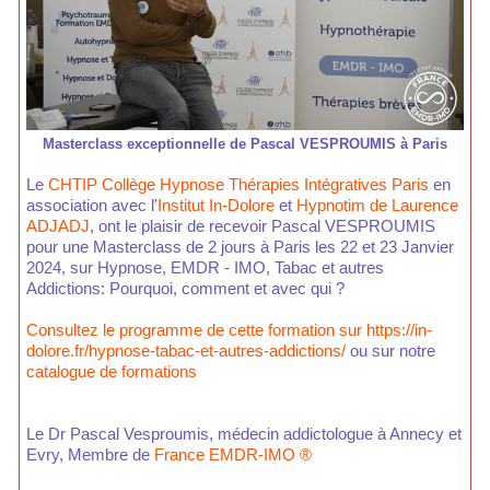
Masterclass exceptionnelle de Pascal VESPROUMIS à Paris
Le
CHTIP Collège Hypnose Thérapies Intégratives Paris
en
association avec l'
Institut In-Dolore
et
Hypnotim de Laurence
ADJADJ
, ont le plaisir de recevoir Pascal VESPROUMIS
pour une Masterclass de 2 jours à Paris les 22 et 23 Janvier
2024, sur Hypnose, EMDR - IMO, Tabac et autres
Addictions: Pourquoi, comment et avec qui ?
Consultez le programme de cette formation sur https://in-
dolore.fr/hypnose-tabac-et-autres-addictions/
ou sur notre
catalogue de formations
Le Dr Pascal Vesproumis, médecin addictologue à Annecy et
Evry, Membre de
France EMDR-IMO ®