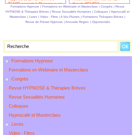
TLMR seront à l'honneur en
direct d'EVRY.
Formations Hypnose
|
Formations en Webinaire et Masterclass
|
Congrès
|
Revue
Mars.
HYPNOSE & Thérapies Brèves
|
Revue Sexualités Humaines
|
Colloques
|
Hypnocafé et
Masterclass
|
Livres
|
Video - Films
|
A Vos Plumes
|
Formations Thérapies Brèves
|
Revue de Presse Hypnose
|
Annuaire Region
|
Opportunités
Formations Hypnose
Formations en Webinaire et Masterclass
Congrès
Revue HYPNOSE & Thérapies Brèves
Revue Sexualités Humaines
Colloques
Hypnocafé et Masterclass
Livres
Video - Films