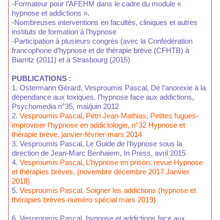
-Formateur pour l’AFEHM dans le cadre du module «
hypnose et addictions ».
-Nombreuses interventions en facultés, cliniques et autres
instituts de formation à l’hypnose
-Participation à plusieurs congrès (avec la Confédération
francophone d’hypnose et de thérapie brève (CFHTB) à
Biarritz (2011) et à Strasbourg (2015)
PUBLICATIONS :
1. Ostermann Gérard, Vesproumis Pascal, De l’anorexie à la
dépendance aux toxiques, l’hypnose face aux addictions,
Psychomedia n°35, mai/juin 2012
2.
Vesproumis Pascal, Pétri Jean-Mathias, Petites fugues-
improviser l’hypnose en addictologie, n°32 Hypnose et
thérapie brève, janvier-février-mars 2014
3. Vesproumis Pascal, Le Guide de l’hypnose sous la
direction de Jean-Marc Benhaiem, In Press, avril 2015
4.
Vesproumis Pascal, L’hypnose en prison, revue Hypnose
et thérapies brèves, (novembre décembre 2017 Janvier
2018)
5.
Vesproumis Pascal, Soigner les addictions (hypnose et
thérapies brèves-numéro spécial mars 2019)
6. Vesproumis Pascal, hypnose et addictions face aux