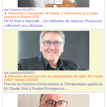
par
Laurence ADJADJ
Interventions Chirurgicales et Anxiété. 2 interventions au Congrès
Hypnose et Douleur 2016
De St Malo à Marseille... De l'utilisation de séances d'hypnoses
collectives pour diminuer...
par
Laurence ADJADJ
Prévention du burn-out chez les professionnels de santé. Drs Claude
VIROT, Kenton KAISER
Formée en Hypnose Ericksonienne et Thérapeutique auprès du
Dr Claude Virot à l'Institut Emergences...