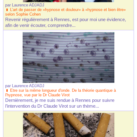
par
Laurence ADJADJ
L’art de passer de «hypnose et douleur» à «hypnose et bien être»
selon Sophie Cohen
Revenir régulièrement à Rennes, est pour moi une évidence,
afin de venir écouter, comprendre...
par
Laurence ADJADJ
Etre sur la même longueur d'onde. De la théorie quantique à
l'hypnose, vue par le Dr Claude Virot
Dernièrement, je me suis rendue à Rennes pour suivre
l’intervention du Dr Claude Virot sur un thème...