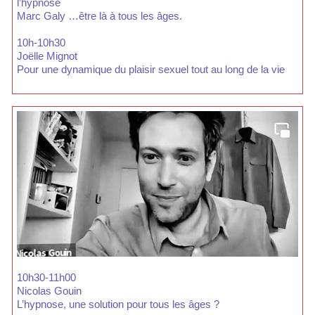
l’hypnose
Marc Galy …être là à tous les âges.
10h-10h30
Joëlle Mignot
Pour une dynamique du plaisir sexuel tout au long de la vie
10h30-11h00
Nicolas Gouin
L’hypnose, une solution pour tous les âges ?