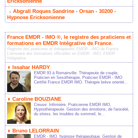
Ericksonienne
Abgrall Roques Sandrine - Orsan - 30200 -
Hypnose Ericksonienne
France EMDR - IMO ®, le registre des praticiens et
formations en EMDR Intégrative de France.
Registre des praticiens et thérapeutes EMDR - IMO de France.
L'annuaire des formations officielles en EMDR - IMO, EMDR
Intégrative
Issahar HARDY
EMDR 93 à Romainville: Thérapeute de couple,
Praticien en Sexothérapie, Praticien EMDR - IMO
Certifié France EMDR IMO. Thérapie brève orienté...
Caroline BOUZIANE
Creuse: Infirmière, Praticienne EMDR IMO,
Hypnothérapeute. Gestion des émotions, de l'anxiété,
du stress, les troubles du sommeil, le...
Bruno LELORRAIN
EMDR - IMO, hypnose thérapeutique. Gestion de