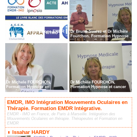
Avis sur les Formations EMDR
Dr Bruno Suarez et Dr Michèle
en France
Fourchon. Formation Hypnose
Médicale en Radiodiagnostic,
Radiothérapie à Paris
Dr Michele FOURCHON,
Dr Michèle FOURCHON,
Formation Hypnose en
Formation Hypnose et cancer
cancérologie
EMDR, IMO Intégration Mouvements Oculaires en
Thérapie. Formation EMDR Intégrative.
EMDR - IMO en France, de Paris à Marseille. Intégration des
Mouvements Oculaires en thérapie. Thérapeutes et Formation en
EMDR
Issahar HARDY