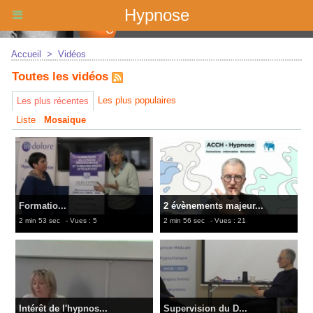
Hypnose
Accueil
>
Vidéos
Toutes les vidéos
Les plus populaires
Les plus récentes
Liste
Mosaique
Formatio...
2 évènements majeur...
2 min 53 sec
- Vues : 5
2 min 56 sec
- Vues : 21
Intérêt de l'hypnos...
Supervision du D...