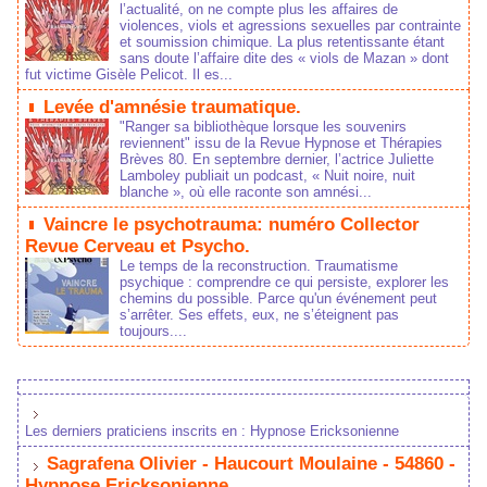
l’actualité, on ne compte plus les affaires de
violences, viols et agressions sexuelles par contrainte
et soumission chimique. La plus retentissante étant
sans doute l’affaire dite des « viols de Mazan » dont
fut victime Gisèle Pelicot. Il es...
Levée d'amnésie traumatique.
"Ranger sa bibliothèque lorsque les souvenirs
reviennent" issu de la Revue Hypnose et Thérapies
Brèves 80. En septembre dernier, l’actrice Juliette
Lamboley publiait un podcast, « Nuit noire, nuit
blanche », où elle raconte son amnési...
Vaincre le psychotrauma: numéro Collector
Revue Cerveau et Psycho.
Le temps de la reconstruction. Traumatisme
psychique : comprendre ce qui persiste, explorer les
chemins du possible. Parce qu'un événement peut
s’arrêter. Ses effets, eux, ne s’éteignent pas
toujours....
Les derniers praticiens inscrits en : Hypnose Ericksonienne
Sagrafena Olivier - Haucourt Moulaine - 54860 -
Hypnose Ericksonienne