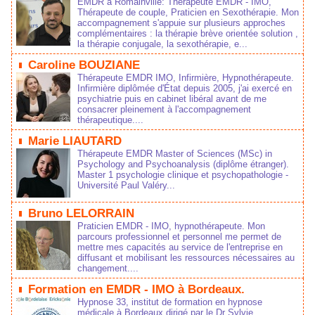
EMDR à Romainville: Thérapeute EMDR - IMO,
Thérapeute de couple, Praticien en Sexothérapie. Mon
accompagnement s'appuie sur plusieurs approches
complémentaires : la thérapie brève orientée solution ,
la thérapie conjugale, la sexothérapie, e...
Caroline BOUZIANE
Thérapeute EMDR IMO, Infirmière, Hypnothérapeute.
Infirmière diplômée d'État depuis 2005, j'ai exercé en
psychiatrie puis en cabinet libéral avant de me
consacrer pleinement à l'accompagnement
thérapeutique....
Marie LIAUTARD
Thérapeute EMDR Master of Sciences (MSc) in
Psychology and Psychoanalysis (diplôme étranger).
Master 1 psychologie clinique et psychopathologie -
Université Paul Valéry...
Bruno LELORRAIN
Praticien EMDR - IMO, hypnothérapeute. Mon
parcours professionnel et personnel me permet de
mettre mes capacités au service de l'entreprise en
diffusant et mobilisant les ressources nécessaires au
changement....
Formation en EMDR - IMO à Bordeaux.
Hypnose 33, institut de formation en hypnose
médicale à Bordeaux dirigé par le Dr Sylvie