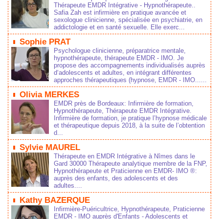
Thérapeute EMDR Intégrative - Hypnothérapeute..
Safia Zah est infirmière en pratique avancée et
sexologue clinicienne, spécialisée en psychiatrie, en
addictologie et en santé sexuelle. Elle exerc...
Sophie PRAT
Psychologue clinicienne, préparatrice mentale,
hypnothérapeute, thérapeute EMDR - IMO. Je
propose des accompagnements individualisés auprès
d‘adolescents et adultes, en intégrant différentes
approches thérapeutiques (hypnose, EMDR - IMO......
Olivia MERKES
EMDR près de Bordeaux: Infirmière de formation,
Hypnothérapeute, Thérapeute EMDR Intégrative.
Infirmière de formation, je pratique l’hypnose médicale
et thérapeutique depuis 2018, à la suite de l’obtention
d...
Sylvie MAUREL
Thérapeute en EMDR Intégrative à Nîmes dans le
Gard 30000 Thérapeute analytique membre de la FNP,
Hypnothérapeute et Praticienne en EMDR- IMO ®:
auprès des enfants, des adolescents et des
adultes....
Kathy BAZERQUE
Infirmière-Puéricultrice, Hypnothérapeute, Praticienne
EMDR - IMO auprès d'Enfants - Adolescents et