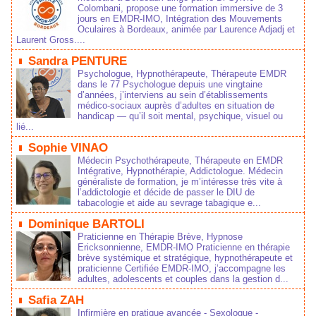
Colombani, propose une formation immersive de 3
jours en EMDR-IMO, Intégration des Mouvements
Oculaires à Bordeaux, animée par Laurence Adjadj et
Laurent Gross....
Sandra PENTURE
Psychologue, Hypnothérapeute, Thérapeute EMDR
dans le 77 Psychologue depuis une vingtaine
d’années, j’interviens au sein d’établissements
médico‑sociaux auprès d’adultes en situation de
handicap — qu’il soit mental, psychique, visuel ou
lié...
Sophie VINAO
Médecin Psychothérapeute, Thérapeute en EMDR
Intégrative, Hypnothérapie, Addictologue. Médecin
généraliste de formation, je m’intéresse très vite à
l’addictologie et décide de passer le DIU de
tabacologie et aide au sevrage tabagique e...
Dominique BARTOLI
Praticienne en Thérapie Brève, Hypnose
Ericksonnienne, EMDR-IMO Praticienne en thérapie
brève systémique et stratégique, hypnothérapeute et
praticienne Certifiée EMDR-IMO, j’accompagne les
adultes, adolescents et couples dans la gestion d...
Safia ZAH
Infirmière en pratique avancée - Sexologue -