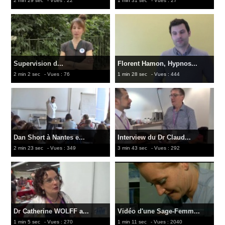
2 min 29 sec
- Vues : 22
1 min 31 sec
- Vues : 27
Supervision d...
Florent Hamon, Hypnos...
2 min 2 sec
- Vues : 76
1 min 28 sec
- Vues : 444
Dan Short à Nantes e...
Interview du Dr Claud...
2 min 23 sec
- Vues : 349
3 min 43 sec
- Vues : 292
Dr Catherine WOLFF a...
Vidéo d'une Sage-Femm...
1 min 5 sec
- Vues : 270
1 min 11 sec
- Vues : 2040