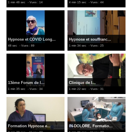
1 min 46 sec
- Vues : 14
4 min 15 sec
- Vues : 44
Hypnose et COVID Long...
Hypnose et souffranc...
48 sec
- Vues : 89
1 min 34 sec
- Vues : 25
13ème Forum de l...
Clinique de l...
1 min 35 sec
- Vues : 34
1 min 22 sec
- Vues : 31
Formation Hypnose e...
IN-DOLORE, Formatio...