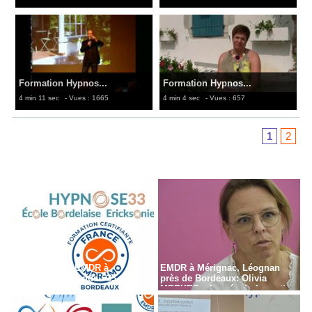
Formation Hypnos...
Formation Hypnos...
4 min 11 sec
- Vues : 1665
4 min 4 sec
- Vues : 657
1
2
Formation en EMDR à
EMDR à Mérignac, Léognan
Bordeaux - Gironde - 33
près de Bordeaux: Olivia
MERKES, chargée de formation