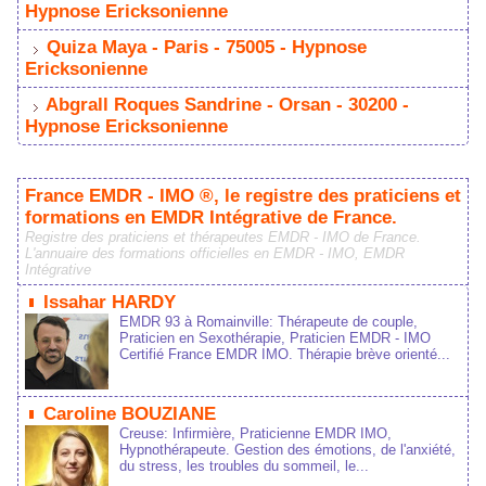
Hypnose Ericksonienne
Quiza Maya - Paris - 75005 - Hypnose
Ericksonienne
Abgrall Roques Sandrine - Orsan - 30200 -
Hypnose Ericksonienne
France EMDR - IMO ®, le registre des praticiens et
formations en EMDR Intégrative de France.
Registre des praticiens et thérapeutes EMDR - IMO de France.
L'annuaire des formations officielles en EMDR - IMO, EMDR
Intégrative
Issahar HARDY
EMDR 93 à Romainville: Thérapeute de couple,
Praticien en Sexothérapie, Praticien EMDR - IMO
Certifié France EMDR IMO. Thérapie brève orienté...
Caroline BOUZIANE
Creuse: Infirmière, Praticienne EMDR IMO,
Hypnothérapeute. Gestion des émotions, de l'anxiété,
du stress, les troubles du sommeil, le...