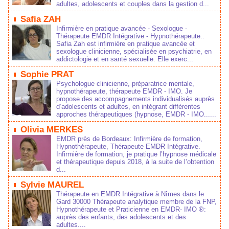
adultes, adolescents et couples dans la gestion d...
Safia ZAH
Infirmière en pratique avancée - Sexologue -
Thérapeute EMDR Intégrative - Hypnothérapeute..
Safia Zah est infirmière en pratique avancée et
sexologue clinicienne, spécialisée en psychiatrie, en
addictologie et en santé sexuelle. Elle exerc...
Sophie PRAT
Psychologue clinicienne, préparatrice mentale,
hypnothérapeute, thérapeute EMDR - IMO. Je
propose des accompagnements individualisés auprès
d‘adolescents et adultes, en intégrant différentes
approches thérapeutiques (hypnose, EMDR - IMO......
Olivia MERKES
EMDR près de Bordeaux: Infirmière de formation,
Hypnothérapeute, Thérapeute EMDR Intégrative.
Infirmière de formation, je pratique l’hypnose médicale
et thérapeutique depuis 2018, à la suite de l’obtention
d...
Sylvie MAUREL
Thérapeute en EMDR Intégrative à Nîmes dans le
Gard 30000 Thérapeute analytique membre de la FNP,
Hypnothérapeute et Praticienne en EMDR- IMO ®:
auprès des enfants, des adolescents et des
adultes....