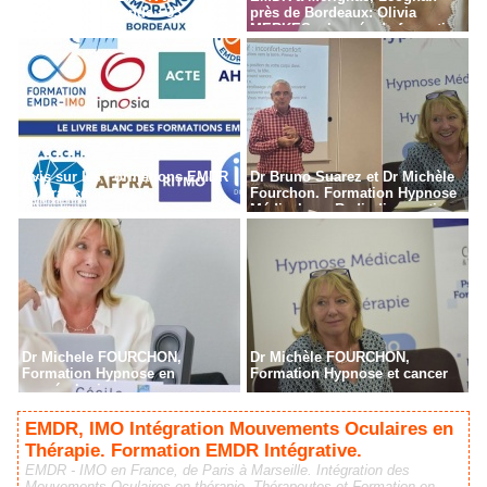
Bordeaux - Gironde - 33
près de Bordeaux: Olivia
MERKES, chargée de formation
Avis sur les Formations EMDR
Dr Bruno Suarez et Dr Michèle
en France
Fourchon. Formation Hypnose
Médicale en Radiodiagnostic,
Radiothérapie à Paris
Dr Michele FOURCHON,
Dr Michèle FOURCHON,
Formation Hypnose en
Formation Hypnose et cancer
cancérologie
EMDR, IMO Intégration Mouvements Oculaires en
Thérapie. Formation EMDR Intégrative.
EMDR - IMO en France, de Paris à Marseille. Intégration des
Mouvements Oculaires en thérapie. Thérapeutes et Formation en