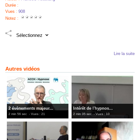
Durée :
Vues :
908
Notez :
Lire la suite
Autres vidéos
2 évènements majeur...
Intérêt de l'hypnos...
2 min 56 sec
- Vues : 21
2 min 35 sec
- Vues : 10