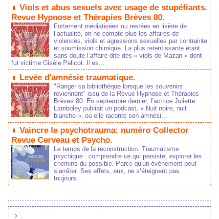
Viols et abus sexuels avec usage de stupéfiants.
Revue Hypnose et Thérapies Brèves 80.
Fortement médiatisées ou restées en lisière de
l’actualité, on ne compte plus les affaires de
violences, viols et agressions sexuelles par contrainte
et soumission chimique. La plus retentissante étant
sans doute l’affaire dite des « viols de Mazan » dont
fut victime Gisèle Pelicot. Il es...
Levée d'amnésie traumatique.
"Ranger sa bibliothèque lorsque les souvenirs
reviennent" issu de la Revue Hypnose et Thérapies
Brèves 80. En septembre dernier, l’actrice Juliette
Lamboley publiait un podcast, « Nuit noire, nuit
blanche », où elle raconte son amnési...
Vaincre le psychotrauma: numéro Collector
Revue Cerveau et Psycho.
Le temps de la reconstruction. Traumatisme
psychique : comprendre ce qui persiste, explorer les
chemins du possible. Parce qu'un événement peut
s’arrêter. Ses effets, eux, ne s’éteignent pas
toujours....