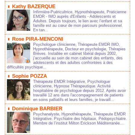
Kathy BAZERQUE
Infirmière-Puéricultrice, Hypnothérapeute, Praticienne
EMDR - IMO auprès d'Enfants - Adolescents et
Adultes. Depuis toujours, le lien avec l’enfant et sa
famille est au cœur de mon parcours professionnel.
En tan...
Rose PIRA-MENCONI
Psychologue clinicienne, Thérapeute EMDR IMO,
Hypnothérapeute, Docteur en psychologie, Thérapies
Brèves. Installée en cabinet libéral depuis 2002,
j’accueille au sein de mon cabinet des enfants, des
adolescents et des adultes confrontées à des
difficultés psychique...
Sophie POZZA
Thérapeute EMDR Intégrative, Psychologue
clinicienne, Hypnose Thérapeutique. Activité
hospitalière de psychologue depuis 2012. Après avoir
travaillé 12 ans dans l'accompagnement de patients
en soins palliatifs et leurs familles, je travaill...
Dominique BARBIER
Psychanalyste, Hypnothérapeute, Thérapeute EMDR
Intégrative. Psychiatre des hôpitaux, Pédopsychiatre.
Membre de l’institut Milton Erickson Méditerranée....