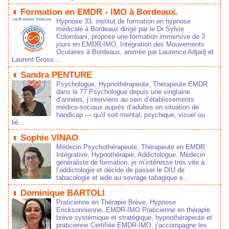
Formation en EMDR - IMO à Bordeaux.
Hypnose 33, institut de formation en hypnose
médicale à Bordeaux dirigé par le Dr Sylvie
Colombani, propose une formation immersive de 3
jours en EMDR-IMO, Intégration des Mouvements
Oculaires à Bordeaux, animée par Laurence Adjadj et
Laurent Gross....
Sandra PENTURE
Psychologue, Hypnothérapeute, Thérapeute EMDR
dans le 77 Psychologue depuis une vingtaine
d’années, j’interviens au sein d’établissements
médico‑sociaux auprès d’adultes en situation de
handicap — qu’il soit mental, psychique, visuel ou
lié...
Sophie VINAO
Médecin Psychothérapeute, Thérapeute en EMDR
Intégrative, Hypnothérapie, Addictologue. Médecin
généraliste de formation, je m’intéresse très vite à
l’addictologie et décide de passer le DIU de
tabacologie et aide au sevrage tabagique e...
Dominique BARTOLI
Praticienne en Thérapie Brève, Hypnose
Ericksonnienne, EMDR-IMO Praticienne en thérapie
brève systémique et stratégique, hypnothérapeute et
praticienne Certifiée EMDR-IMO, j’accompagne les