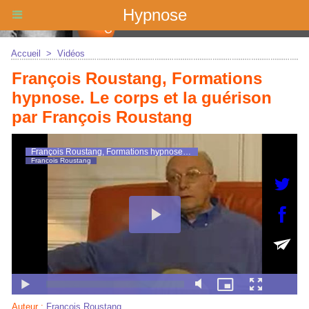
Hypnose
Accueil
>
Vidéos
François Roustang, Formations
hypnose. Le corps et la guérison
par François Roustang
Auteur :
Francois Roustang