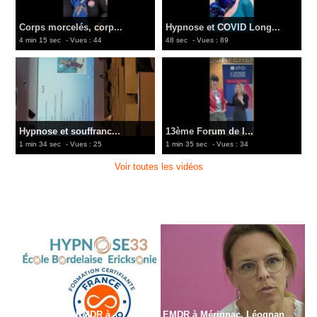
Corps morcelés, corp...
Hypnose et COVID Long...
4 min 15 sec
- Vues : 44
48 sec
- Vues : 89
Hypnose et souffranc...
13ème Forum de l...
1 min 34 sec
- Vues : 25
1 min 35 sec
- Vues : 34
Voir toutes les vidéos
Formation en EMDR à
EMDR à Mérignac, Léognan