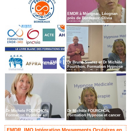
Formation en EMDR à 
 EMDR à Mérignac, Léognan 
Bordeaux - Gironde - 33
prè de Bordeaux: Olivia 
MERKES, chargée de formation
Avi ur le Formation EMDR 
Dr Bruno Suarez et Dr Michèle 
en France
Fourchon. Formation Hypnoe 
Médicale en Radiodiagnotic, 
Radiothérapie à Pari
Dr Michele FOURCHON, 
Dr Michèle FOURCHON, 
Formation Hypnoe en 
Formation Hypnoe et cancer
cancérologie
EMDR, IMO Intégration Mouvement Oculaire en 