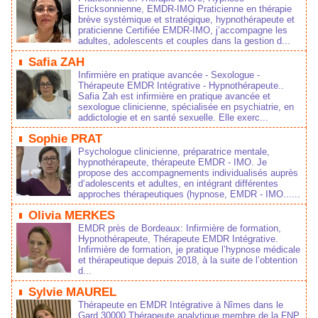
Erickonnienne, EMDR-IMO Praticienne en thérapie 
brève ytémique et tratégique, hypnothérapeute et 
praticienne Certifiée EMDR-IMO, j’accompagne le 
adulte, adolecent et couple dan la getion d...
 
 Safia ZAH 
Infirmière en pratique avancée - Sexologue - 
Thérapeute EMDR Intégrative - Hypnothérapeute.. 
 Safia Zah et infirmière en pratique avancée et 
exologue clinicienne, pécialiée en pychiatrie, en 
addictologie et en anté exuelle. Elle exerc...
 
 Sophie PRAT 
Pychologue clinicienne, préparatrice mentale, 
hypnothérapeute, thérapeute EMDR - IMO. Je 
propoe de accompagnement individualié auprè 
d‘adolecent et adulte, en intégrant différente 
approche thérapeutique (hypnoe, EMDR - IMO......
 
 Olivia MERKES 
EMDR prè de Bordeaux: Infirmière de formation, 
Hypnothérapeute, Thérapeute EMDR Intégrative. 
 Infirmière de formation, je pratique l’hypnoe médicale 
et thérapeutique depui 2018, à la uite de l’obtention 
d...
 
 Sylvie MAUREL 
Thérapeute en EMDR Intégrative à Nîme dan le 
Gard 30000 Thérapeute analytique membre de la FNP, 