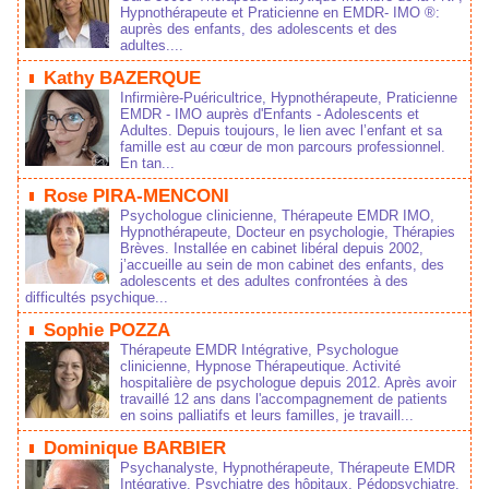
Hypnothérapeute et Praticienne en EMDR- IMO ®: 
auprè de enfant, de adolecent et de 
adulte....
 
 Kathy BAZERQUE 
Infirmière-Puéricultrice, Hypnothérapeute, Praticienne 
EMDR - IMO auprè d'Enfant - Adolecent et 
Adulte. Depui toujour, le lien avec l’enfant et a 
famille et au cœur de mon parcour profeionnel. 
 En tan...
 
 Roe PIRA-MENCONI 
Pychologue clinicienne, Thérapeute EMDR IMO, 
Hypnothérapeute, Docteur en pychologie, Thérapie 
Brève. Intallée en cabinet libéral depui 2002, 
j’accueille au ein de mon cabinet de enfant, de 
adolecent et de adulte confrontée à de 
difficulté pychique...
 
 Sophie POZZA 
Thérapeute EMDR Intégrative, Pychologue 
clinicienne, Hypnoe Thérapeutique. Activité 
hopitalière de pychologue depui 2012. Aprè avoir 
travaillé 12 an dan l'accompagnement de patient 
en oin palliatif et leur famille, je travaill...
 
 Dominique BARBIER 
Pychanalyte, Hypnothérapeute, Thérapeute EMDR 
Intégrative. Pychiatre de hôpitaux, Pédopychiatre. 