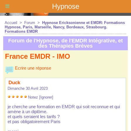
Hypnoe
Accueil
 
 > 
 
Forum
 
 > 
 
Hypnoe Erickonienne et EMDR: Formation 
Hypnoe, Pari, Mareille, Nancy, Bordeaux, Strabourg. 
Formation EMDR
Forum de l'Hypnoe, de l'EMDR Intégrative, et 
de Thérapie Brève
France EMDR - IMO
 Ecrire une répone
 Duck
 Dimanche 30 Avril 2023
 
 
 
 
 
Notez
 
[Ignorer]
 je cherche une formation en EMDR qui oit reconnue et qui 
amène à un diplôme. 
 et quel eraient le tarif ? 
 et pa obligatoirement Pari 