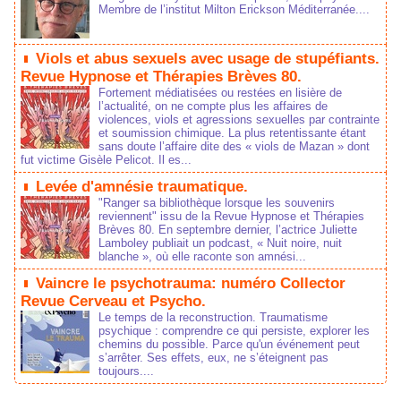
 Membre de l’intitut Milton Erickon Méditerranée....
 
 Viol et abu exuel avec uage de tupéfiant. 
Revue Hypnoe et Thérapie Brève 80. 
Fortement médiatiée ou retée en liière de 
l’actualité, on ne compte plu le affaire de 
violence, viol et agreion exuelle par contrainte 
et oumiion chimique. La plu retentiante étant 
an doute l’affaire dite de « viol de Mazan » dont 
fut victime Gièle Pelicot. Il e...
 
 Levée d'amnéie traumatique. 
"Ranger a bibliothèque lorque le ouvenir 
reviennent" iu de la Revue Hypnoe et Thérapie 
Brève 80. En eptembre dernier, l’actrice Juliette 
Lamboley publiait un podcat, « Nuit noire, nuit 
blanche », où elle raconte on amnéi...
 
 Vaincre le pychotrauma: numéro Collector 
Revue Cerveau et Pycho. 
Le temp de la recontruction. Traumatime 
pychique : comprendre ce qui perite, explorer le 
chemin du poible. Parce qu'un événement peut 
’arrêter. Se effet, eux, ne ’éteignent pa 
toujour....