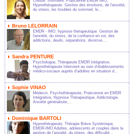
Creue: Infirmière, Praticienne EMDR IMO, 
Hypnothérapeute. Getion de émotion, de l'anxiété, 
du tre, le trouble du ommeil, le...
 
 Bruno LELORRAIN 
EMDR - IMO, hypnoe thérapeutique. Getion de 
l'anxiété, du tre, de la confiance en oi, de 
addiction, deuil, éparation, divorce....
 
 Sandra PENTURE 
Pychologue, Thérapeute EMDR Intégrative, 
Hypnothérapeute Intervient au ein d’établiement 
médico‑ociaux auprè d’adulte en ituation d...
 
 Sophie VINAO 
Médecin, Pychothérapeute, Praticienne en EMDR 
Intégrative, Hypnoe Thérapeutique, Addictologie. 
 Anxiété généraliée,...
 
 Dominique BARTOLI 
Hypnothérapeute, Thérapie Brève Sytémique, 
EMDR-IMO Adulte, adolecent et couple dan la 
getion de l’anxiété, du tre, de difficulté...