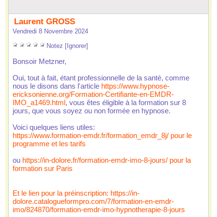
 Laurent GROSS
 Vendredi 8 Novembre 2024
 
 
 
 
 
Notez
 
[Ignorer]
 Bonoir Metzner, 
 Oui, tout à fait, étant profeionnelle de la anté, comme 
nou le dion dan l'article 
http://www.hypnoe-
erickonienne.org/Formation-Certifiante-en-EMDR-
IMO_a1469.html
, vou ête éligible à la formation ur 8 
jour, que vou oyez ou non formée en hypnoe. 
 Voici quelque lien utile: 
http://www.formation-emdr.fr/formation_emdr_8j/ pour le 
programme et le tarif 
 ou 
http://in-dolore.fr/formation-emdr-imo-8-jour/ pour la 
formation ur Pari
Et le lien pour la préincription: http://in-
dolore.catalogueformpro.com/7/formation-en-emdr-
imo/824870/formation-emdr-imo-hypnotherapie-8-jour 