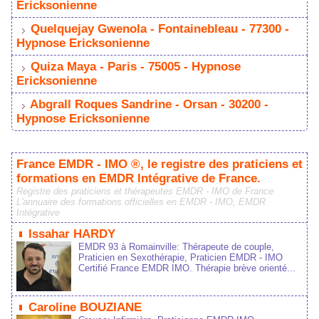
Erickonienne 
 
 Quelquejay Gwenola - Fontainebleau - 77300 - 
Hypnoe Erickonienne 
 
 Quiza Maya - Pari - 75005 - Hypnoe 
Erickonienne 
 
 Abgrall Roque Sandrine - Oran - 30200 - 
Hypnoe Erickonienne 
France EMDR - IMO ®, le regitre de praticien et 
formation en EMDR Intégrative de France.
Regitre de praticien et thérapeute EMDR - IMO de France. 
L'annuaire de formation officielle en EMDR - IMO, EMDR 
Intégrative
 
 Iahar HARDY 
EMDR 93 à Romainville: Thérapeute de couple, 
Praticien en Sexothérapie, Praticien EMDR - IMO 
Certifié France EMDR IMO. Thérapie brève orienté...
 
 Caroline BOUZIANE 