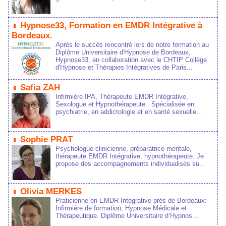
 
 Hypnoe33, Formation en EMDR Intégrative à 
Bordeaux. 
Aprè le uccè rencontré lor de notre formation au 
Diplôme Univeritaire d'Hypnoe de Bordeaux, 
Hypnoe33, en collaboration avec le CHTIP Collège 
d'Hypnoe et Thérapie Intégrative de Pari...
 
 Safia ZAH 
Infirmière IPA, Thérapeute EMDR Intégrative, 
Sexologue et Hypnothérapeute.. Spécialiée en 
pychiatrie, en addictologie et en anté exuelle...
 
 Sophie PRAT 
Pychologue clinicienne, préparatrice mentale, 
thérapeute EMDR Intégrative, hypnothérapeute. Je 
propoe de accompagnement individualié u...
 
 Olivia MERKES 
Praticienne en EMDR Intégrative prè de Bordeaux: 
Infirmière de formation, Hypnoe Médicale et 
Thérapeutique. Diplôme Univeritaire d’Hypno...