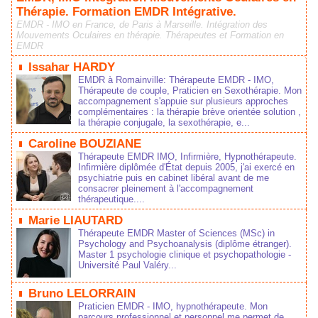
Thérapie. Formation EMDR Intégrative.
EMDR - IMO en France, de Pari à Mareille. Intégration de 
Mouvement Oculaire en thérapie. Thérapeute et Formation en 
EMDR
 
 Iahar HARDY 
EMDR à Romainville: Thérapeute EMDR - IMO, 
Thérapeute de couple, Praticien en Sexothérapie. Mon 
accompagnement 'appuie ur pluieur approche 
complémentaire : la thérapie brève orientée olution , 
la thérapie conjugale, la exothérapie, e...
 
 Caroline BOUZIANE 
Thérapeute EMDR IMO, Infirmière, Hypnothérapeute. 
 Infirmière diplômée d'État depui 2005, j'ai exercé en 
pychiatrie pui en cabinet libéral avant de me 
conacrer pleinement à l'accompagnement 
thérapeutique....
 
 Marie LIAUTARD 
Thérapeute EMDR Mater of Science (MSc) in 
Pychology and Pychoanalyi (diplôme étranger). 
 Mater 1 pychologie clinique et pychopathologie - 
Univerité Paul Valéry...
 
 Bruno LELORRAIN 
Praticien EMDR - IMO, hypnothérapeute. Mon 
parcour profeionnel et peronnel me permet de 