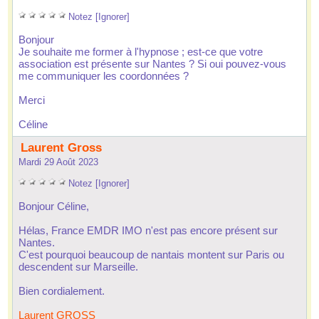
 
 
 
 
 
Notez
 
[Ignorer]
 Bonjour 
 Je ouhaite me former à l'hypnoe ; et-ce que votre 
aociation et préente ur Nante ? Si oui pouvez-vou 
me communiquer le coordonnée ? 
 Merci 
 Céline 
 Laurent Gro
 Mardi 29 Août 2023
 
 
 
 
 
Notez
 
[Ignorer]
 Bonjour Céline, 
 Héla, France EMDR IMO n'et pa encore préent ur 
Nante. 
 C'et pourquoi beaucoup de nantai montent ur Pari ou 
decendent ur Mareille. 
 Bien cordialement. 
Laurent GROSS