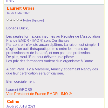
 merci 
 Laurent Gro
 Jeudi 4 Mai 2023
 
 
 
 
 
Notez
 
[Ignorer]
 Bonoir Duck, 
 Le eule formation incrite au Regitre de l'Aociation 
France EMDR - IMO ® ont Certifiante. 
 Par contre il n'exite aucun diplôme. La raion et imple: il 
'agit d'un outil thérapeutique mi entre le main de 
profeionnel de la anté, et non pa une profeion. 
 De plu, eul l'Etat peut délivrer un diplôme. 
 Le prix de formation varient d'un organime à l'autre... 
 A part Pari, il y a Mareille, Annecy et demaint Nancy dè 
que leur certification era officialiée. 
 Bien cordialement. 
 Laurent GROSS 
Vice Préident de France EMDR - IMO ®
 Céline
 Jeudi 20 Juillet 2023