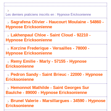
Le dernier praticien incrit en : Hypnoe Erickonienne
 
 Sagrafena Olivier - Haucourt Moulaine - 54860 - 
Hypnoe Erickonienne 
 
 Lakhenpaul Chloe - Saint Cloud - 92210 - 
Hypnoe Erickonienne 
 
 Korzine Frederique - Veraille - 78000 - 
Hypnoe Erickonienne 
 
 Remy Emilie - Marly - 57155 - Hypnoe 
Erickonienne 
 
 Pedron Sandy - Saint Brieuc - 22000 - Hypnoe 
Erickonienne 
 
 Hemonnot Mathilde - Saint George Sur 
Baulche - 89000 - Hypnoe Erickonienne 
 
 Brunel Valerie - Marillargue - 34590 - Hypnoe 
Erickonienne 