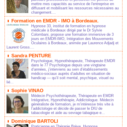
mettre me capacité au ervice de l'entreprie en 
diffuant et mobiliant le reource néceaire au 
changement....
 
 Formation en EMDR - IMO à Bordeaux. 
Hypnoe 33, intitut de formation en hypnoe 
médicale à Bordeaux dirigé par le Dr Sylvie 
Colombani, propoe une formation immerive de 3 
jour en EMDR-IMO, Intégration de Mouvement 
Oculaire à Bordeaux, animée par Laurence Adjadj et 
Laurent Gro....
 
 Sandra PENTURE 
Pychologue, Hypnothérapeute, Thérapeute EMDR 
dan le 77 Pychologue depui une vingtaine 
d’année, j’intervien au ein d’établiement 
médico‑ociaux auprè d’adulte en ituation de 
handicap — qu’il oit mental, pychique, viuel ou 
lié...
 
 Sophie VINAO 
Médecin Pychothérapeute, Thérapeute en EMDR 
Intégrative, Hypnothérapie, Addictologue. Médecin 
généralite de formation, je m’intéree trè vite à 
l’addictologie et décide de paer le DIU de 
tabacologie et aide au evrage tabagique e...
 
 Dominique BARTOLI 
Praticienne en Thérapie Brève, Hypnoe 