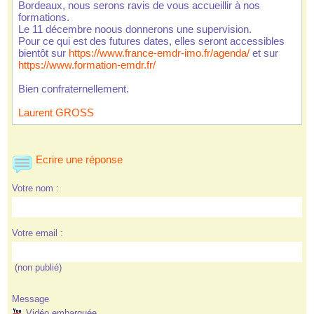
Bordeaux, nou eron ravi de vou accueillir à no 
formation. 
 Le 11 décembre noou donneron une uperviion. 
 Pour ce qui et de future date, elle eront acceible 
bientôt ur 
http://www.france-emdr-imo.fr/agenda/
 et ur 
http://www.formation-emdr.fr/
 Bien confraternellement. 
Laurent GROSS
 Ecrire une répone
Votre nom :
Votre email :
 (non publié) 
Meage
 Vidéo embarquée