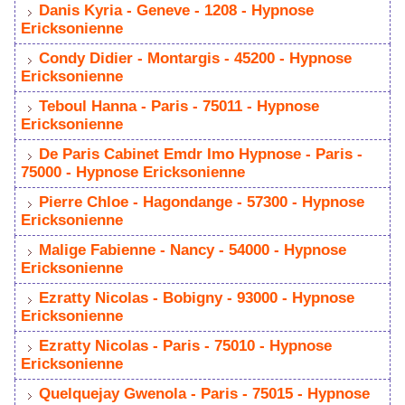
 
 Dani Kyria - Geneve - 1208 - Hypnoe 
Erickonienne 
 
 Condy Didier - Montargi - 45200 - Hypnoe 
Erickonienne 
 
 Teboul Hanna - Pari - 75011 - Hypnoe 
Erickonienne 
 
 De Pari Cabinet Emdr Imo Hypnoe - Pari - 
75000 - Hypnoe Erickonienne 
 
 Pierre Chloe - Hagondange - 57300 - Hypnoe 
Erickonienne 
 
 Malige Fabienne - Nancy - 54000 - Hypnoe 
Erickonienne 
 
 Ezratty Nicola - Bobigny - 93000 - Hypnoe 
Erickonienne 
 
 Ezratty Nicola - Pari - 75010 - Hypnoe 
Erickonienne 
 
 Quelquejay Gwenola - Pari - 75015 - Hypnoe 